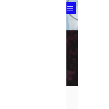
ئەجێندا