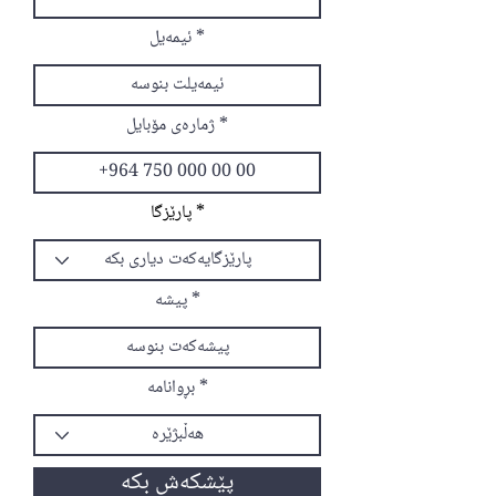
ئیمەیل
ژمارەی مۆبایل
پارێزگا
پیشە
بڕوانامە
پێشکەش بکە