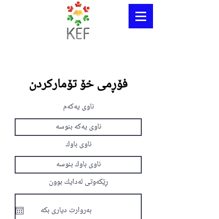
فۆڕمی خۆ تۆمارکردن
ناوی یەکەم
ناوی باوك
ڕێکەوتی لەدایك بوون