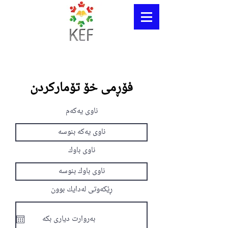
فۆڕمی خۆ تۆمارکردن
ناوی یەکەم
ناوی باوك
ڕێکەوتی لەدایك بوون