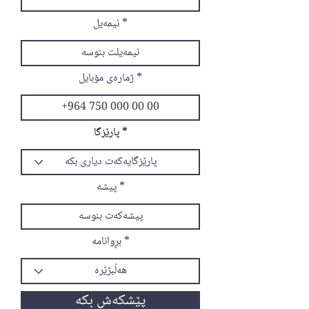
ئیمەیل
ژمارەی مۆبایل
پارێزگا
پیشە
بڕوانامە
پێشکەش بکە