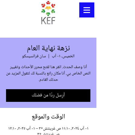
نزهة نهاية العام
الخميس، ٠١ آب
  |  
سان فرانسيسكو
أنا وصف الحدث. انقر هنا لفتح محرر الأحداث وتغيير
النص الخاص بي. أنا مكان رائع بالنسبة لك لتقول المزيد عن
حدثك القادم.
أرِسل ردًا من فضلك
الوقت والموقع
٠١ آب ٢٠٢٤، ١١:١٠ ص غرينتش+٣ – ٠١ آب ٢٠٣٥، ١٢:١٠
ص غرينتش+٣