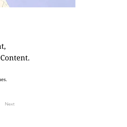
t,
 Content.
mes.
Next