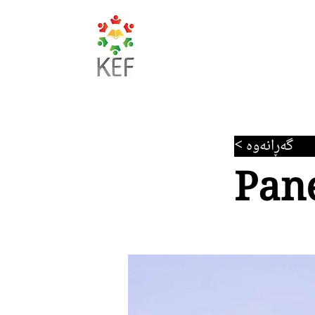
< گەڕانەوە
Pane