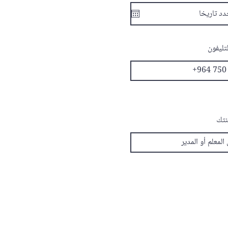
تليفون
نتك