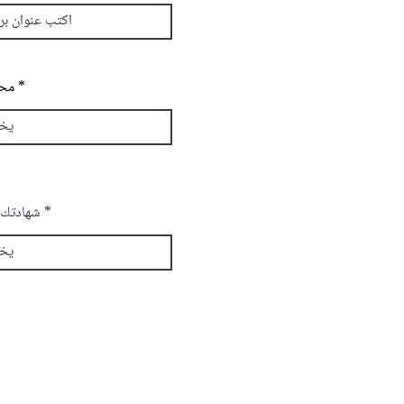
محا
شهادتك ا