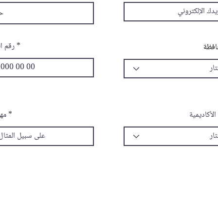
رقم ال
فظة
لأكاديمية
مه